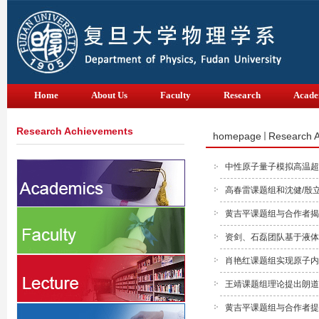
Home
About Us
Faculty
Research
Acade
Research Achievements
homepage
Research 
中性原子量子模拟高温超
高春雷课题组和沈健/殷立
黄吉平课题组与合作者揭
资剑、石磊团队基于液体
肖艳红课题组实现原子内
王靖课题组理论提出朗道
黄吉平课题组与合作者提出