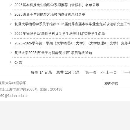
2026届本科推免生物理学系拟推荐（含候补）名单公示
2025级量子与智能英才班校内选拔拟录取名单
复旦大学物理学系关于推荐2026届优秀应届本科毕业生免试攻读研究生工
2025年物理学系“基础学科拔尖学生培养计划”荣誉学生名单
2025-2026学年第一学期《大学物理A：力学》《大学物理A：光学》 免
复旦大学2025级“量子与智能英才班” 项目选拔通知
公 告
每页
14
记录
总共
114
记录
第一页
<<上一页
下一
ht©复旦大学物理学系
校内链接
3 地址:上海市淞沪路2005号 邮编：200438
0@fudan.edu.cn