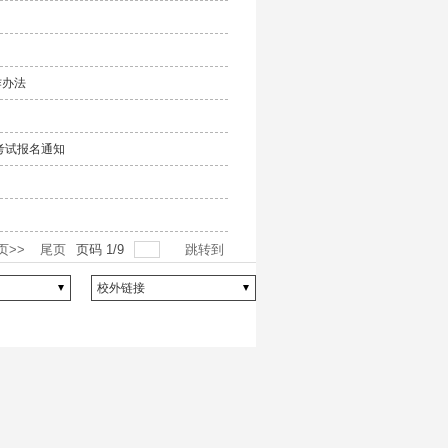
作办法
修考试报名通知
页>>
尾页
页码
1
/
9
跳转到
校外链接