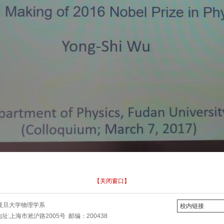
【关闭窗口】
ht©复旦大学物理学系
校内链接
3 地址:上海市淞沪路2005号 邮编：200438