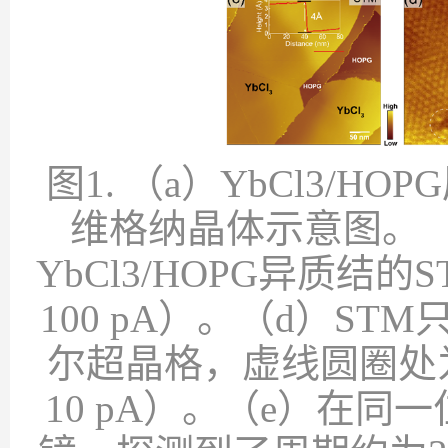
图
1.
（
a
）
YbCl3/HOPG
维格纳晶体示意图。
YbCl3/HOPG
异质结的
S
100 pA
）。（
d
）
STM
尔超晶格，虚线圆圈处
10 pA
）。（
e
）在同一