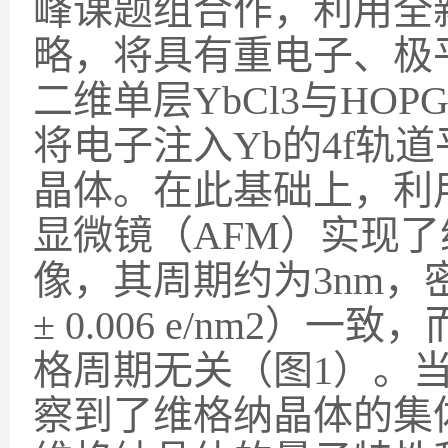
峰课题组合作，利用全
略，将具有重电子、极
二维单层
YbCl3
与
HOP
将电子注入
Yb
的
4f
轨道
晶体。在此基础上，利
显微镜（
AFM
）实现了
像，其周期约为
3nm
，
± 0.006 e/nm2
）一致，
格周期无关（图
1
）。
察到了维格纳晶体的集